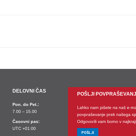
Next
album:
DELOVNI ČAS
POŠLJI POVPRAŠEVAN
Pon. do Pet.:
Lahko nam pišete na naš e-mai
7.00 – 15.00
povpraševanje prek našega sp
Časovni pas:
Odgovorili vam bomo v najkr
UTC +01:00
POŠLJI