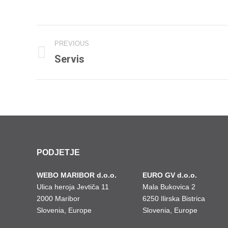
ALBUM
PREVIOUS
NAVIGATION
Servis
Previous
album:
PODJETJE
WEBO MARIBOR d.o.o.
EURO GV d.o.o.
Ulica heroja Jevtiča 11
Mala Bukovica 2
2000 Maribor
6250 Ilirska Bistrica
Slovenia, Europe
Slovenia, Europe