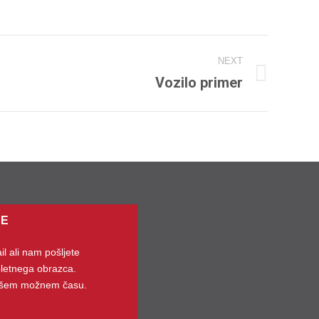
NEXT
Vozilo primer
JE
l ali nam pošljete
letnega obrazca.
ajšem možnem času.