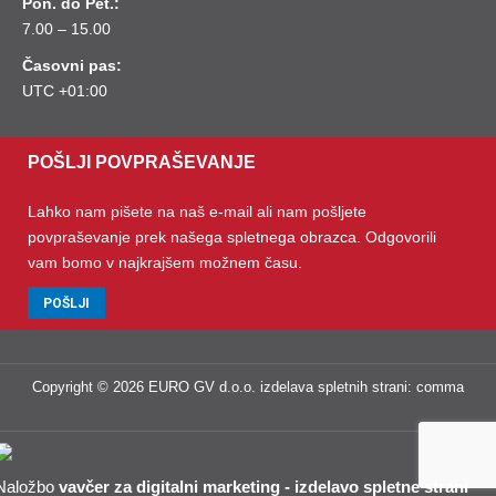
Pon. do Pet.:
7.00 – 15.00
Časovni pas:
UTC +01:00
POŠLJI POVPRAŠEVANJE
Lahko nam pišete na naš e-mail ali nam pošljete
povpraševanje prek našega spletnega obrazca. Odgovorili
vam bomo v najkrajšem možnem času.
POŠLJI
Copyright © 2026 EURO GV d.o.o.
izdelava spletnih strani
:
comma
Naložbo
vavčer za digitalni marketing - izdelavo spletne strani