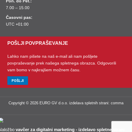
Pon. do Pet.:
7.00 – 15.00
Časovni pas:
UTC +01:00
POŠLJI POVPRAŠEVANJE
Lahko nam pišete na naš e-mail ali nam pošljete
povpraševanje prek našega spletnega obrazca. Odgovorili
vam bomo v najkrajšem možnem času.
POŠLJI
Copyright © 2026 EURO GV d.o.o.
izdelava spletnih strani
:
comma
Naložbo
vavčer za digitalni marketing - izdelavo spletne strani