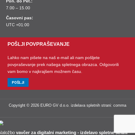
Pon. do Pet.:
7.00 – 15.00
Časovni pas:
UTC +01:00
POŠLJI POVPRAŠEVANJE
Lahko nam pišete na naš e-mail ali nam pošljete
povpraševanje prek našega spletnega obrazca. Odgovorili
vam bomo v najkrajšem možnem času.
POŠLJI
Copyright © 2026 EURO GV d.o.o.
izdelava spletnih strani
:
comma
Naložbo
vavčer za digitalni marketing - izdelavo spletne strani